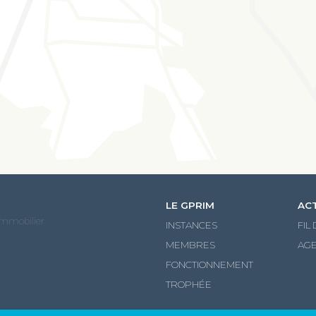
LE GPRIM
AC
Immobilier
INSTANCES
FIL
MEMBRES
AG
FONCTIONNEMENT
TROPHÉE
tialité