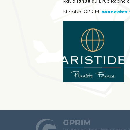
Rdv à
19h30
au 1, rue Racine 
Membre GPRIM,
connectez-
GPRIM
Groupement des Professionnels de l'