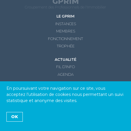
GPRIM
Groupement des Professionnels de l'Immobilier
LE GPRIM
INSTANCES
MEMBRES
FONCTIONNEMENT
TROPHÉE
ACTUALITÉ
FIL D’INFO
AGENDA
CONTACT
En poursuivant votre navigation sur ce site, vous
acceptez l’utilisation de cookies nous permettant un suivi
statistique et anonyme des visites.
© GPRIM 2026
Mentions légales et Politique de confidentialité
OK
Réalisation :
Fred Fischer, webdesigner freelance Paris