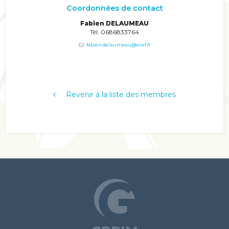
Coordonnées de contact
Fabien DELAUMEAU
Tél. 0686833764
fabien.delaumeau@snef.fr
Revenir à la liste des membres