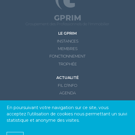
GPRIM
Groupement des Professionnels de l'Immobilier
LE GPRIM
INSTANCES
MEMBRES
FONCTIONNEMENT
TROPHÉE
ACTUALITÉ
FIL D’INFO
AGENDA
CONTACT
En poursuivant votre navigation sur ce site, vous
acceptez l’utilisation de cookies nous permettant un suivi
statistique et anonyme des visites.
© GPRIM 2026
Mentions légales et Politique de confidentialité