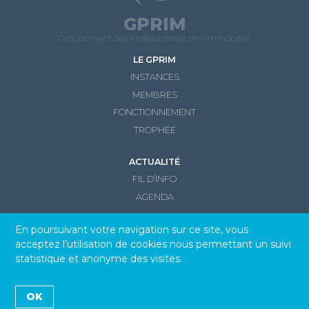
GPRIM
Groupement des Professionnels de l'Immobilier
LE GPRIM
INSTANCES
MEMBRES
FONCTIONNEMENT
TROPHÉE
ACTUALITÉ
FIL D’INFO
AGENDA
CONTACT
En poursuivant votre navigation sur ce site, vous
acceptez l’utilisation de cookies nous permettant un suivi
statistique et anonyme des visites.
© GPRIM 2026
Mentions légales et Politique de confidentialité
OK
Réalisation :
Fred Fischer, webdesigner freelance Paris